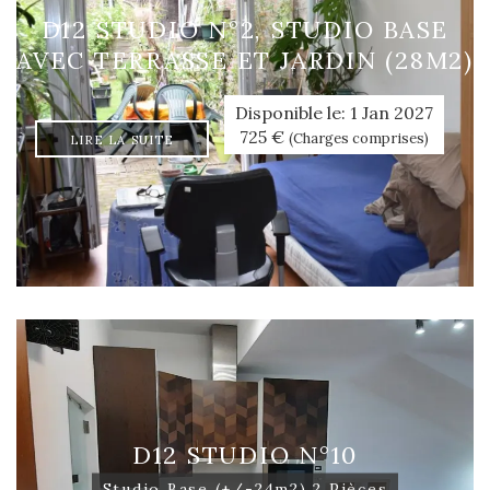
D12 STUDIO N°2, STUDIO BASE
AVEC TERRASSE ET JARDIN (28M2)
Disponible le: 1 Jan 2027
725 €
(Charges comprises)
LIRE LA SUITE
D12 STUDIO N°10
Studio Base (+/-24m2) 2 Pièces