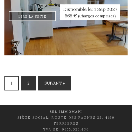
Disponible le: 1 Sep 2027
665 €
(Charges comprises)
LIRE LA SUITE
1
2
SUIVANT »
SRL IMMOMAPI
SIÈGE SOCIAL: ROUTE DES FAGNES 22, 4190
FERRIERES
TVA BE: 0455.625.430