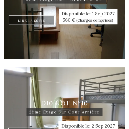
Disponible le: 1 Sep 2027
580 €
(Charges comprises)
LIRE LA SUITE
D10 KOT N°10
2ème Étage Sur Cour Arrière
Disponible le: 2 Sep 2027