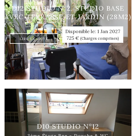
D12 STUDIO N°2, STUDIO BASE
AVEC TERRASSE ET JARDIN (28M2)
Disponible le: 1 Jan 2027
725 €
(Charges comprises)
LIRE LA SUITE
D10 STUDIO N°12
3ème Étage Rue – Douche & WC