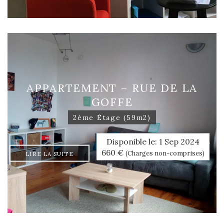
APPARTEMENT – RUE DE LA
GOFFE
2ème Étage (59m2)
Disponible le: 1 Sep 2024
660 €
(Charges non-comprises)
LIRE LA SUITE