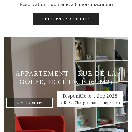
Réservation 1 semaine à 6 mois maximum
SÉJOURNER DOSSIN 12
APPARTEMENT – RUE DE LA
GOFFE, 1ER ÉTAGE (69M2)
Disponible le: 1 Sep 2028
735 €
(Charges non-comprises)
LIRE LA SUITE