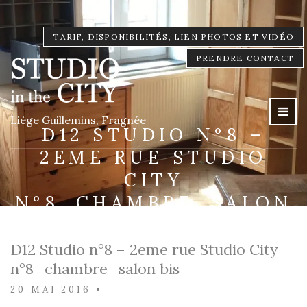
TARIF, DISPONIBILITÉS, LIEN PHOTOS ET VIDÉO
PRENDRE CONTACT
Liège Guillemins, Fragnée
D12 STUDIO N°8 –
2EME RUE STUDIO
CITY
N°8_CHAMBRE_SALON
BIS
D12 Studio n°8 – 2eme rue Studio City
n°8_chambre_salon bis
20 MAI 2016
•