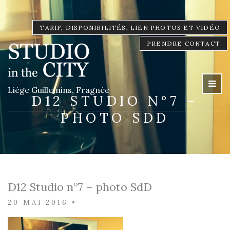
TARIF, DISPONIBILITÉS, LIEN PHOTOS ET VIDÉO
PRENDRE CONTACT
Liège Guillemins, Fragnée
D12 STUDIO N°7 –
PHOTO SDD
D12 Studio n°7 – photo SdD
20 MAI 2016
•