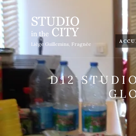
ACCU
Liège Guillemins, Fragnée
D12 STUDI
GLO