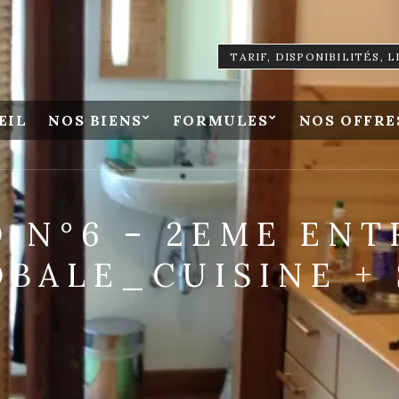
TARIF, DISPONIBILITÉS, 
EIL
NOS BIENS
FORMULES
NOS OFFRE
O N°6 – 2EME EN
BALE_CUISINE +