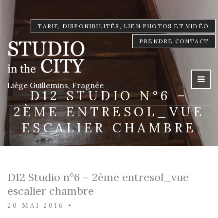
TARIF, DISPONIBILITÉS, LIEN PHOTOS ET VIDÉO
PRENDRE CONTACT
Liège Guillemins, Fragnée
D12 STUDIO N°6 –
2ÈME ENTRESOL_VUE
ESCALIER CHAMBRE
D12 Studio n°6 – 2ème entresol_vue
escalier chambre
20 MAI 2016
•