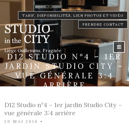
TARIF, DISPONIBILITÉS, LIEN PHOTOS ET VIDÉO
PRENDRE CONTACT
Liège Guillemins, Fragnée
D12 STUDIO N°4 – 1ER
JARDIN STUDIO CITY –
VUE GÉNÉRALE 3:4
ARRIÈRE
D12 Studio n°4 – 1er jardin Studio City –
vue générale 3:4 arrière
20 MAI 2016
•