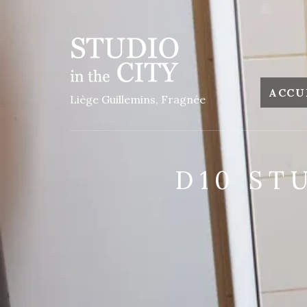
ACCU
Liège Guillemins, Fragnée
D10 ST