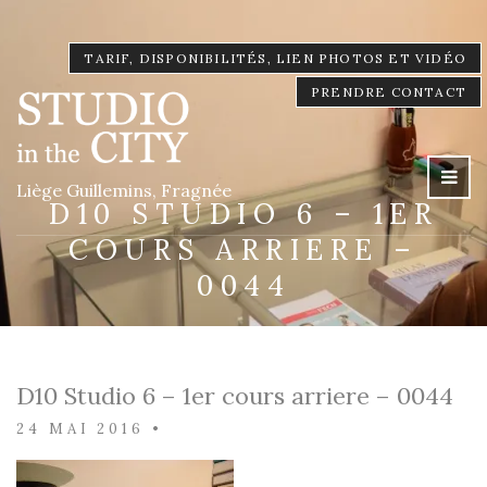
TARIF, DISPONIBILITÉS, LIEN PHOTOS ET VIDÉO
PRENDRE CONTACT
Liège Guillemins, Fragnée
D10 STUDIO 6 – 1ER
COURS ARRIERE –
0044
D10 Studio 6 – 1er cours arriere – 0044
24 MAI 2016
•