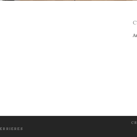
A
CR
FERRIERES