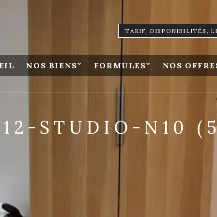
TARIF, DISPONIBILITÉS, 
EIL
NOS BIENS
FORMULES
NOS OFFRE
12-STUDIO-N10 (5