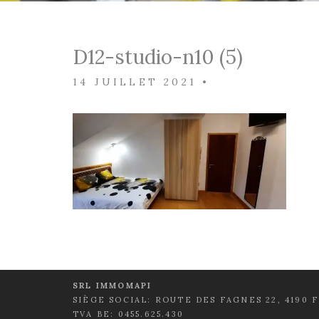
D12-studio-n10 (5)
14 JUILLET 2021
•
SRL IMMOMAPI
SIÈGE SOCIAL: ROUTE DES FAGNES 22, 4190 
TVA BE: 0455.625.430