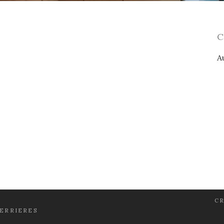
A
CR
FERRIERES