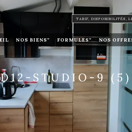
TARIF, DISPONIBILITÉS, 
EIL
NOS BIENS
FORMULES
NOS OFFRE
D12-STUDIO-9 (5)