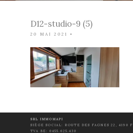
D12-studio-9 (5)
20 MAI 2021
•
SRL IMMOMAPI
SIÈGE SOCIAL: ROUTE DES FAGNES 22, 4190 
TVA BE: 0455.625.430