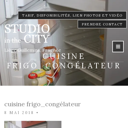
TARIF, DISPONIBILITÉS, LIEN PHOTOS ET VIDÉO
PRENDRE CONTACT
Liège Guillemins, Fragnée
CUISINE
FRIGO_CONGÉLATEUR
cuisine frigo_congélateur
8 MAI 2018
•