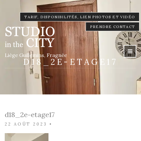
TARIF, DISPONIBILITÉS, LIEN PHOTOS ET VIDÉO
PRENDRE CONTACT
Liège Guillemins, Fragnée
D18_2E-ETAGE17
d18_2e-etage17
22 AOÛT 2023
•