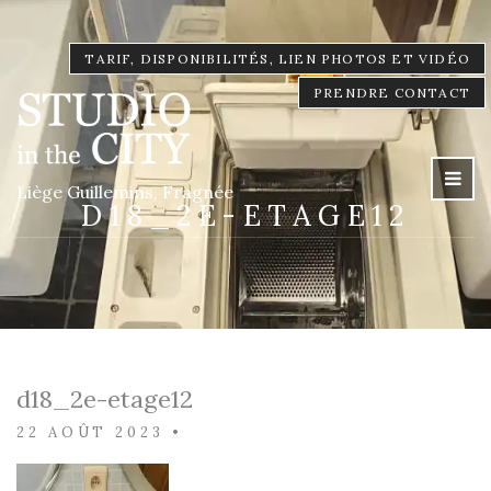
TARIF, DISPONIBILITÉS, LIEN PHOTOS ET VIDÉO
PRENDRE CONTACT
Liège Guillemins, Fragnée
D18_2E-ETAGE12
d18_2e-etage12
22 AOÛT 2023
•