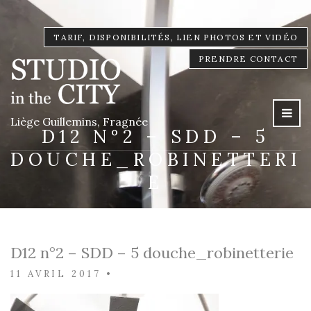
TARIF, DISPONIBILITÉS, LIEN PHOTOS ET VIDÉO
PRENDRE CONTACT
Liège Guillemins, Fragnée
D12 N°2 – SDD – 5
DOUCHE_ROBINETTERI
E
D12 n°2 – SDD – 5 douche_robinetterie
11 AVRIL 2017
•