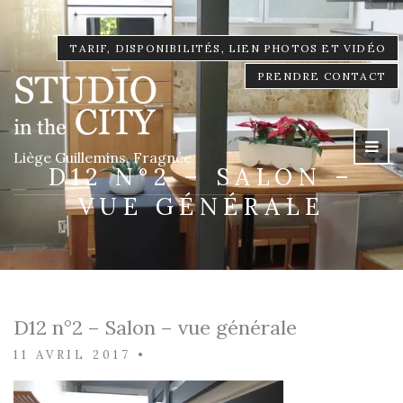
TARIF, DISPONIBILITÉS, LIEN PHOTOS ET VIDÉO
PRENDRE CONTACT
Liège Guillemins, Fragnée
D12 N°2 – SALON –
VUE GÉNÉRALE
D12 n°2 – Salon – vue générale
11 AVRIL 2017
•