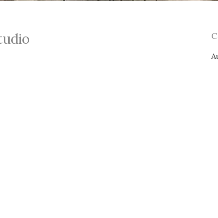
tudio
A