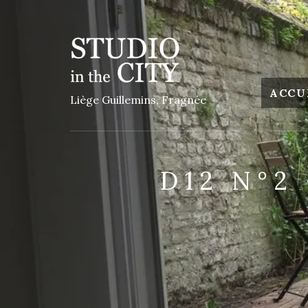
ACCU
Liège Guillemins, Fragnée
D12 N°2