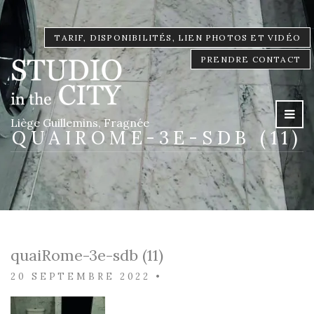
TARIF, DISPONIBILITÉS, LIEN PHOTOS ET VIDÉO
PRENDRE CONTACT
Liège Guillemins, Fragnée
QUAIROME-3E-SDB (11)
quaiRome-3e-sdb (11)
20 SEPTEMBRE 2022
•