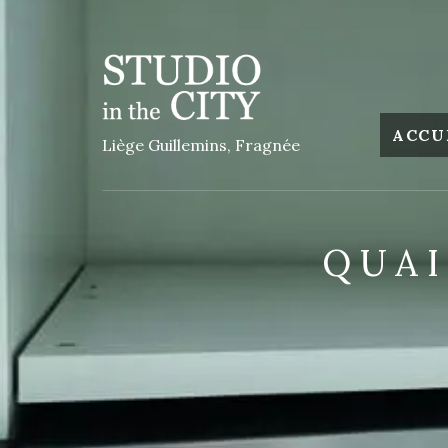
ACCU
Liège Guillemins, Fragnée
QUAI