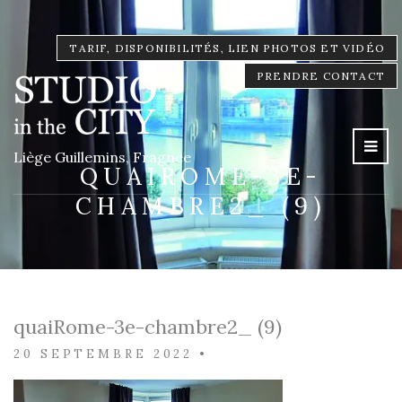
TARIF, DISPONIBILITÉS, LIEN PHOTOS ET VIDÉO
PRENDRE CONTACT
Liège Guillemins, Fragnée
QUAIROME-3E-
CHAMBRE2_ (9)
quaiRome-3e-chambre2_ (9)
20 SEPTEMBRE 2022
•