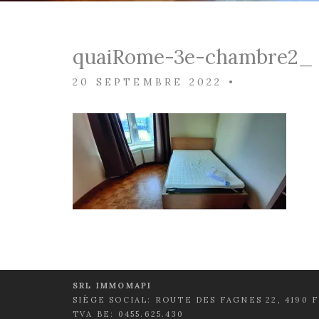
quaiRome-3e-chambre2_ 
20 SEPTEMBRE 2022
•
SRL IMMOMAPI
SIÈGE SOCIAL: ROUTE DES FAGNES 22, 4190 
TVA BE: 0455.625.430