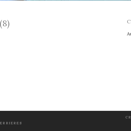
(8)
A
CR
FERRIERES