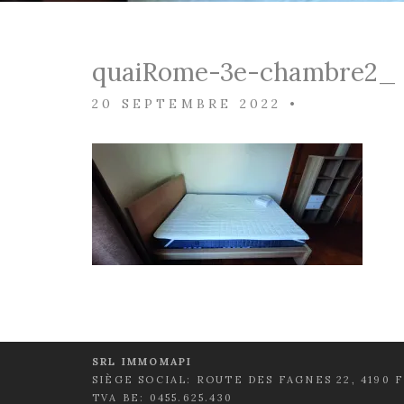
quaiRome-3e-chambre2_ 
20 SEPTEMBRE 2022
•
SRL IMMOMAPI
SIÈGE SOCIAL: ROUTE DES FAGNES 22, 4190 
TVA BE: 0455.625.430