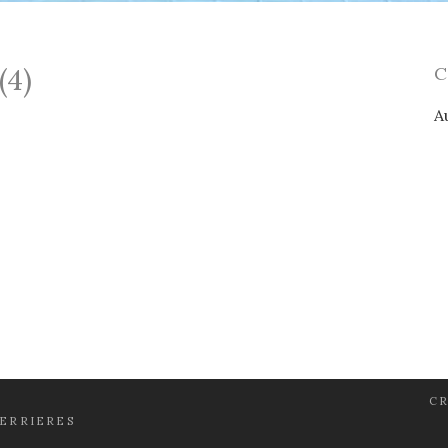
(4)
A
CR
FERRIERES