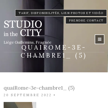
TARIF, DISPONIBILITÉS, LIEN PHOTOS ET VIDÉO
PRENDRE CONTACT
Liège Guillemins, Fragnée
QUAIROME-3E-
CHAMBRE1_ (5)
quaiRome-3e-chambre1_ (5)
20 SEPTEMBRE 2022
•