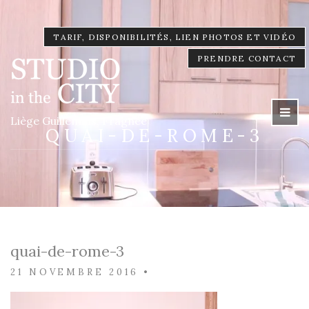
TARIF, DISPONIBILITÉS, LIEN PHOTOS ET VIDÉO
PRENDRE CONTACT
Liège Guillemins, Fragnée
QUAI-DE-ROME-3
quai-de-rome-3
21 NOVEMBRE 2016
•