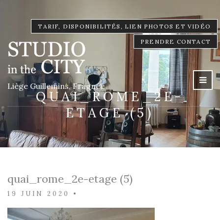
TARIF, DISPONIBILITÉS, LIEN PHOTOS ET VIDÉO
PRENDRE CONTACT
Liège Guillemins, Fragnée
QUAI_ROME_2E-
ETAGE (5)
quai_rome_2e-etage (5)
19 JUIN 2020
•