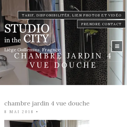
TARIF, DISPONIBILITÉS, LIEN PHOTOS ET VIDÉO
PRENDRE CONTACT
Liège Guillemins, Fragnée
CHAMBRE JARDIN 4
VUE DOUCHE
chambre jardin 4 vue douche
8 MAI 2018
•