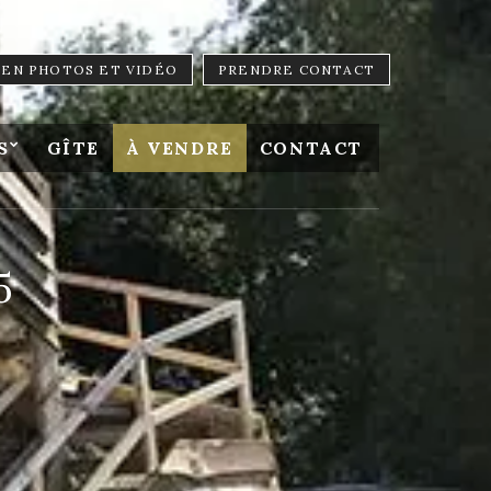
LIEN PHOTOS ET VIDÉO
PRENDRE CONTACT
S
GÎTE
À VENDRE
CONTACT
5