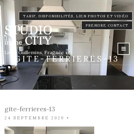
TARIF, DISPONIBILITÉS, LIEN PHOTOS ET VIDÉO
PRENDRE CONTACT
Liège Guillemins, Fragnée
GITE-FERRIERES-13
gite-ferrieres-13
24 SEPTEMBRE 2020
•