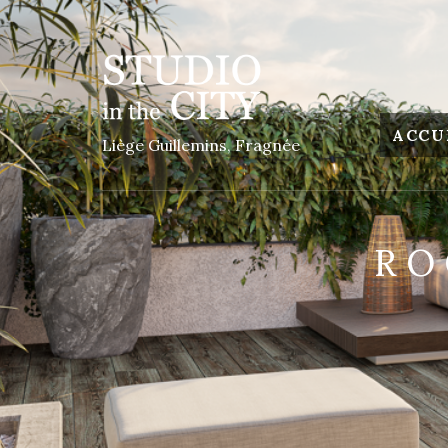
ACCU
Liège Guillemins, Fragnée
RO