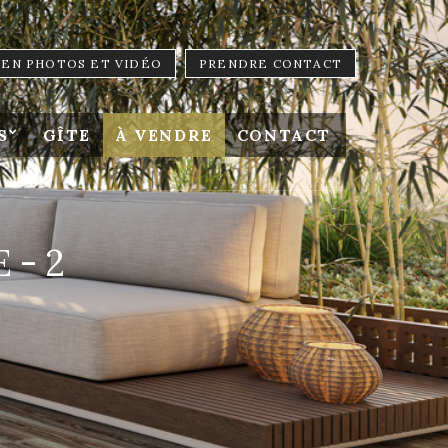
LIEN PHOTOS ET VIDÉO
PRENDRE CONTACT
S
GÎTE
À VENDRE
CONTACT
E-2