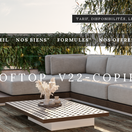
TARIF, DISPONIBILITÉS, 
EIL
NOS BIENS
FORMULES
NOS OFFRE
OFTOP_V22-COPI