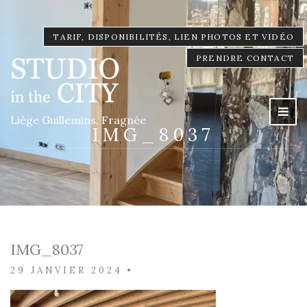
TARIF, DISPONIBILITÉS, LIEN PHOTOS ET VIDÉO
PRENDRE CONTACT
Liège Guillemins, Fragnée
IMG_8037
IMG_8037
29 JANVIER 2024
•