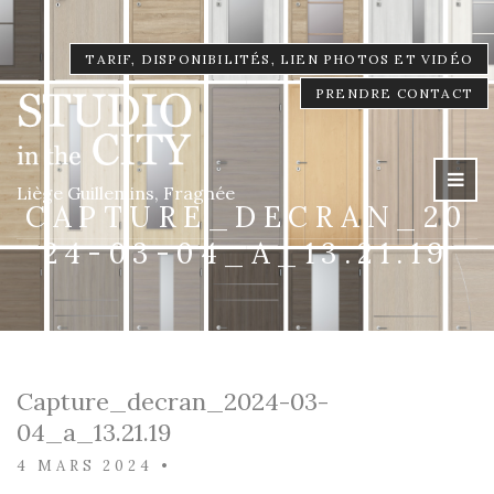
TARIF, DISPONIBILITÉS, LIEN PHOTOS ET VIDÉO
PRENDRE CONTACT
Liège Guillemins, Fragnée
CAPTURE_DECRAN_20
24-03-04_A_13.21.19
Capture_decran_2024-03-
04_a_13.21.19
4 MARS 2024
•