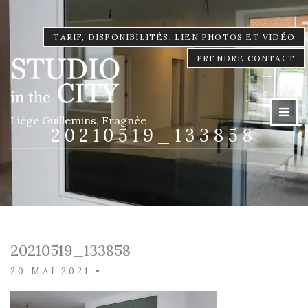
TARIF, DISPONIBILITÉS, LIEN PHOTOS ET VIDÉO
PRENDRE CONTACT
Liège Guillemins, Fragnée
20210519_133858
20210519_133858
20 MAI 2021
•