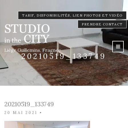
TARIF, DISPONIBILITÉS, LIEN PHOTOS ET VIDÉO
PRENDRE CONTACT
Liège Guillemins, Fragnée
20210519_133749
20210519_133749
20 MAI 2021
•